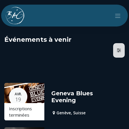
Se rendre au contenu
Événements à venir
Geneva Blues
AVR.
19
Evening
Inscriptions
Genève
,
Suisse
terminées